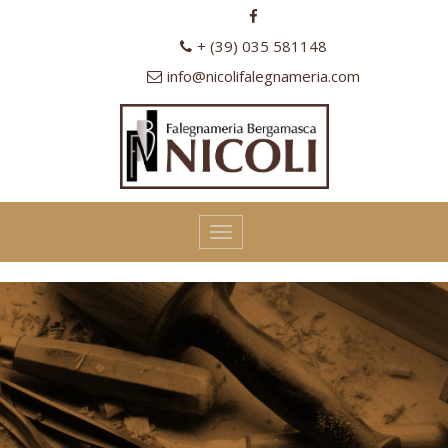
+ (39) 035 581148
info@nicolifalegnameria.com
Toggle
navigation