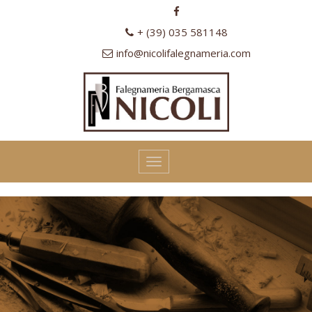
+ (39) 035 581148
info@nicolifalegnameria.com
Toggle
navigation