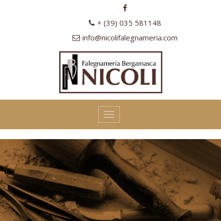
+ (39) 035 581148
info@nicolifalegnameria.com
Toggle
navigation