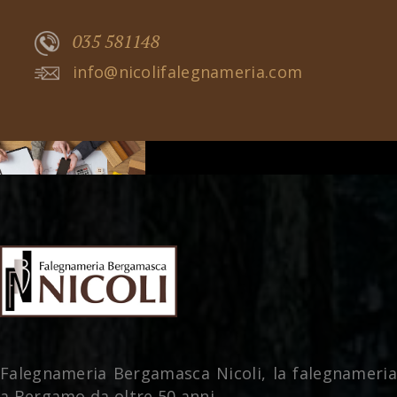
035 581148
info@nicolifalegnameria.com
Falegnameria Bergamasca Nicoli, la falegnameria
a Bergamo da oltre 50 anni