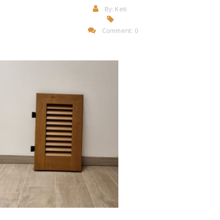
By:
Keti
Comment: 0