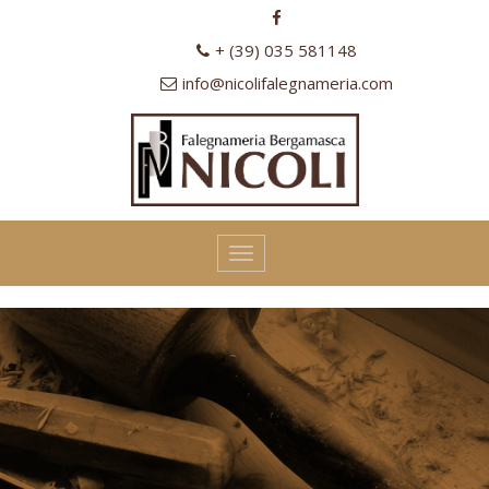
+ (39) 035 581148
info@nicolifalegnameria.com
Toggle
navigation