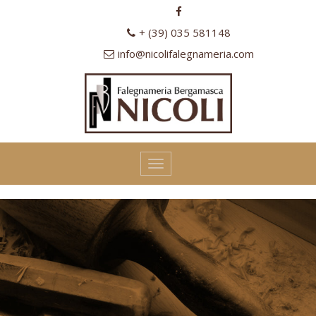
+ (39) 035 581148
info@nicolifalegnameria.com
Toggle
navigation